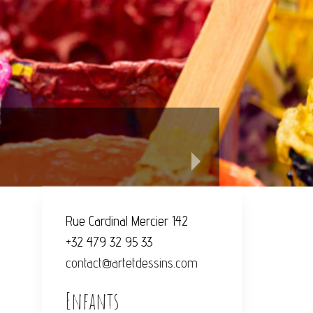
Rue Cardinal Mercier 142
+32 479 32 95 33
contact@artetdessins.com
Enfants