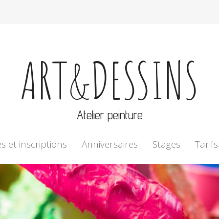
ART&DESSINS
Atelier peinture
s et inscriptions
Anniversaires
Stages
Tarifs
Connexion